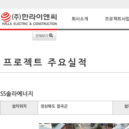
전체보기
프로젝트 주요실적
SS솔라에너지
설치위치
경상북도 칠곡군
설